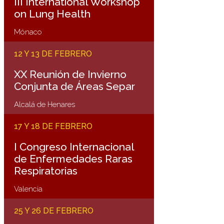
III International Workshop
on Lung Health
Mónaco
12 Y 13 DE FEBRERO
XX Reunión de Invierno
Conjunta de Áreas Separ
Alcalá de Henares
17 Y 18 DE FEBRERO
I Congreso Internacional
de Enfermedades Raras
Respiratorias
Valencia
25 Y 26 DE FEBRERO