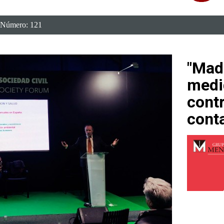
Número: 121
"Mad
medi
contr
cont