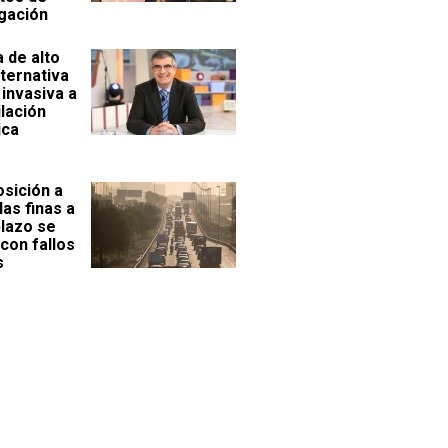
igación
 de alto
alternativa
invasiva a
ilación
ica
osición a
las finas a
plazo se
con fallos
s