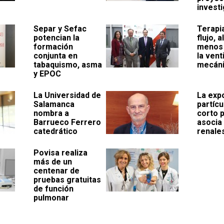
invest
Separ y Sefac
Terapia
potencian la
flujo, 
formación
menos 
conjunta en
la vent
tabaquismo, asma
mecán
y EPOC
La Universidad de
La exp
Salamanca
partícu
nombra a
corto 
Barrueco Ferrero
asocia 
catedrático
renale
Povisa realiza
más de un
centenar de
pruebas gratuitas
de función
pulmonar