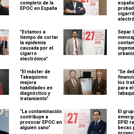
completo de la
españo
EPOC en España
probad
cigarri
electr
"Estamos a
Separ l
tiempo de cortar
mensaj
la epidemia
contam
causada por el
ingeni
cigarro
urbani
electrónico"
"El máster de
"Se de
Tabaquismo
financi
mejora
los tr
habilidades en
para el
diagnóstico y
tabaqu
tratamiento"
"La contaminación
El gru
contribuye a
emerg
provocar EPOC en
EPID r
alguien sano"
becas 
proyec