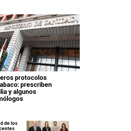
eros protocolos
tabaco: prescriben
lia y algunos
mólogos
d de los
centes