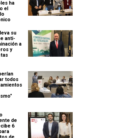
les ha
o el
llo
ónico
leva su
e anti-
inación a
eros y
stas
berían
ar todos
atamientos
ismo"
po
ente de
ecibe 6
para
tos de